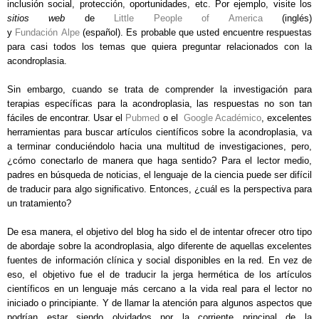
inclusión social, protección, oportunidades, etc. Por ejemplo, visite los
sitios web
de
Little People of America
(inglés)
y
Fundación
Alpe
(español). Es probable que usted encuentre respuestas
para casi todos los temas que quiera preguntar relacionados con la
acondroplasia.
Sin embargo, cuando se trata de comprender la investigación para
terapias específicas para la acondroplasia, las respuestas no son tan
fáciles de encontrar. Usar el
Pubmed
o el
Google Académico
, excelentes
herramientas para buscar artículos científicos sobre la acondroplasia, va
a terminar conduciéndolo hacia una multitud de investigaciones, pero,
¿cómo conectarlo de manera que haga sentido? Para el lector medio,
padres en búsqueda de noticias, el lenguaje de la ciencia puede ser difícil
de traducir para algo significativo. Entonces, ¿cuál es la perspectiva para
un tratamiento?
De esa manera, el objetivo del blog ha sido el de intentar ofrecer otro tipo
de abordaje sobre la acondroplasia, algo diferente de aquellas excelentes
fuentes de información clínica y social disponibles en la red. En vez de
eso, el objetivo fue el de traducir la jerga hermética de los artículos
científicos en un lenguaje más cercano a la vida real para el lector no
iniciado o principiante. Y de llamar la atención para algunos aspectos que
podrían estar siendo olvidados por la corriente principal de la