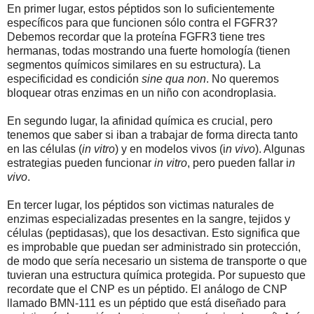
En primer lugar, estos péptidos son lo suficientemente
específicos para que funcionen sólo contra el FGFR3?
Debemos recordar que la proteína FGFR3 tiene tres
hermanas, todas mostrando una fuerte homología (tienen
segmentos químicos similares en su estructura). La
especificidad es condición
sine qua non
. No queremos
bloquear otras enzimas en un niño con acondroplasia.
En segundo lugar, la afinidad química es crucial, pero
tenemos que saber si iban a trabajar de forma directa tanto
en las células (
in vitro
) y en modelos vivos (i
n vivo
). Algunas
estrategias pueden funcionar
in vitro
, pero pueden fallar i
n
vivo
.
En tercer lugar, los péptidos son victimas naturales de
enzimas especializadas presentes en la sangre, tejidos y
células (peptidasas), que los desactivan. Esto significa que
es improbable que puedan ser administrado sin protección,
de modo que sería necesario un sistema de transporte o que
tuvieran una estructura química protegida. Por supuesto que
recordate que el CNP es un péptido. El análogo de CNP
llamado BMN-111 es un péptido que está diseñado para