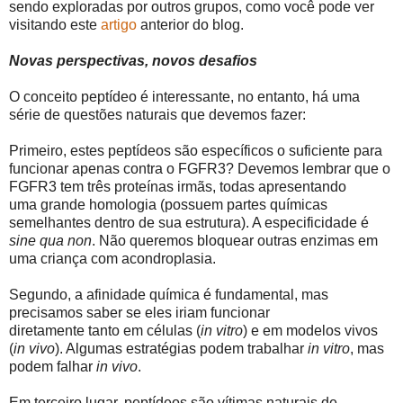
sendo exploradas por outros grupos, como você pode ver
visitando este
artigo
anterior do blog.
Novas perspectivas, novos desafios
O conceito peptídeo é interessante, no entanto, há uma
série de questões naturais que devemos fazer:
Primeiro,
estes
peptídeos
são
específicos o suficiente para
funcionar apenas contra o FGFR3? Devemos lembrar que o
FGFR3 tem três proteínas irmãs, todas apresentando
uma
grande
homologia (possuem partes químicas
semelhantes dentro de sua estrutura). A especificidade é
sine qua non
. Não queremos bloquear outras enzimas em
uma criança com acondroplasia.
Segundo, a afinidade química é fundamental, mas
precisamos saber se eles iriam funcionar
diretamente
tanto
em células (
in vitro
) e em modelos vivos
(
in vivo
). Algumas estratégias podem trabalhar
in vitro
, mas
podem falhar
in vivo
.
Em terceiro lugar, peptídeos são vítimas naturais de