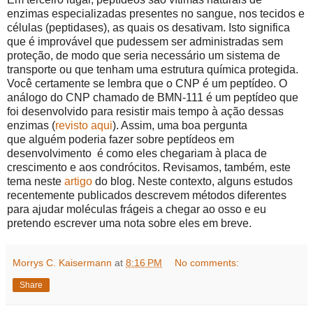
enzimas especializadas presentes no
sangue, nos
tecidos e
células (peptidases), as quais os desativam. Isto significa
que é improvável que pudessem ser administradas sem
proteção, de modo que seria necessário um sistema de
transporte ou que tenham uma estrutura química protegida.
Você certamente se lembra que o CNP é um peptídeo. O
análogo do CNP chamado de BMN-111 é um
peptídeo
que
foi desenvolvido para resistir mais tempo à ação dessas
enzimas (
revisto aqui
). Assim, uma boa pergunta
que
alguém poderia fazer sobre
peptídeos em
desenvolvimento
é como eles chegariam à placa de
crescimento e aos condrócitos. Revisamos, também, este
tema neste
artigo
do blog. Neste contexto, alguns estudos
recentemente publicados descrevem métodos diferentes
para ajudar moléculas frágeis a chegar ao osso e eu
pretendo escrever uma nota sobre eles em breve.
Morrys C. Kaisermann
at
8:16 PM
No comments:
Share