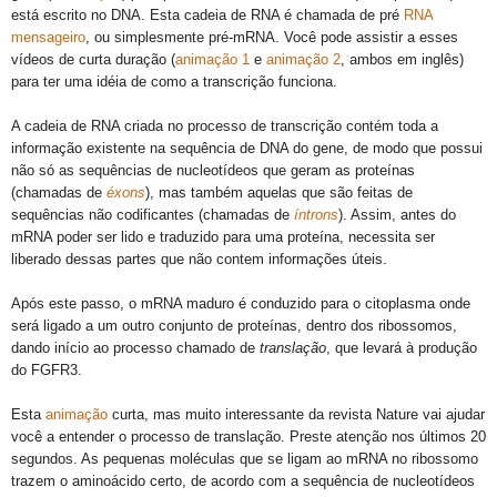
está escrito no DNA.
Esta cadeia de RNA é chamada de pré
RNA
mensageiro
, ou simplesmente pré-mRNA.
Você pode assistir a esses
vídeos de curta duração (
animação 1
e
animação 2
, ambos em inglês)
para ter uma idéia de como a transcrição funciona.
A cadeia de RNA criada no processo de transcrição contém toda a
informação existente na sequência de DNA do gene, de modo que possui
não só as sequências de nucleotídeos que geram as proteínas
(chamadas de
éxons
), mas também aquelas que são feitas de
sequências não codificantes (chamadas de
íntrons
)
.
Assim, antes do
mRNA poder ser lido e traduzido para uma proteína, necessita ser
liberado dessas partes que não contem informações úteis.
Após este passo, o mRNA maduro é conduzido para o citoplasma onde
será ligado a um outro conjunto de proteínas, dentro dos ribossomos,
dando início ao processo chamado de
translação
, que levará à produção
do FGFR3.
Esta
animação
curta, mas muito interessante da revista Nature vai ajudar
você a entender o processo de translação.
Preste atenção nos últimos 20
segundos.
As pequenas moléculas que se ligam ao mRNA no ribossomo
trazem o aminoácido certo, de acordo com a sequência de nucleotídeos