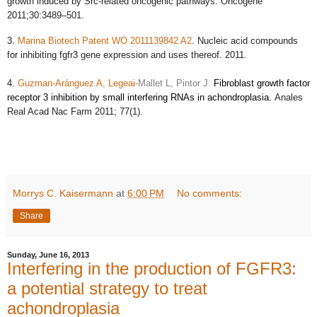
growth induced by Src-related oncogenic pathways. Oncogene
2011;30:3489–501.
3.
Marina Biotech Patent WO 2011139842 A2
. Nucleic acid compounds
for inhibiting fgfr3 gene expression and uses thereof. 2011.
4.
Guzman-Aránguez A, Legeai‐
Mallet L, Pintor J.
Fibroblast growth factor
receptor 3 inhibition by small interfering RNAs in achondroplasia.
Anales
Real Acad Nac Farm 2011; 77(1).
Morrys C. Kaisermann
at
6:00 PM
No comments:
Share
Sunday, June 16, 2013
Interfering in the production of FGFR3:
a potential strategy to treat
achondroplasia