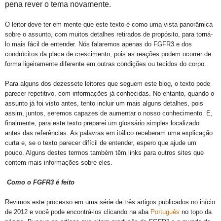
pena rever o tema novamente.
O leitor deve ter em mente que este texto é como uma vista panorâmica
sobre o assunto, com muitos detalhes retirados de propósito, para torná-
lo mais fácil de entender.
Nós falaremos apenas do FGFR3 e dos
condrócitos da placa de crescimento, pois as reações podem ocorrer de
forma ligeiramente diferente em outras condições ou tecidos do corpo.
Para alguns dos dezessete leitores que seguem este blog, o texto pode
parecer repetitivo, com informações já conhecidas.
No entanto, quando o
assunto já foi visto antes, tento incluir um mais alguns detalhes, pois
assim, juntos, seremos capazes de aumentar o nosso conhecimento.
E,
finalmente, para este texto preparei um glossário simples localizado
antes das referências.
As palavras em itálico receberam uma explicação
curta e, se o texto parecer difícil de entender, espero que ajude um
pouco.
Alguns destes termos também têm links para outros sites que
contem mais informações sobre eles.
Como o FGFR3 é feito
Revimos este processo em uma série de três artigos publicados no início
de 2012 e você pode encontrá-los clicando na aba
Português
no topo da