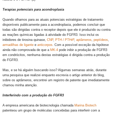
Terapias potenciais para acondroplasia
Quando olhamos para as atuais potenciais estratégias de tratamento
disponíveis publicamente para a acondroplasia, podemos concluir que
todas são dirigidas contra o receptor depois que ele é produzido ou contra
as reações químicas ligadas à atividade do FGFR3.
Isso inclui os
inibidores de tirosina quinase,
CNP
,
PTH / PTHrP
,
aptâmeros
,
peptídeos
,
armadilhas de ligante
e
anticorpos
.
Com a possível exceção da hipótese
ainda não comprovada de que a
MK-4
pode inibir a produção de FGFR3
em condrócitos, nenhuma destas estratégias é dirigida contra a produção
do FGFR3.
Mas, e se há alguém buscando isso?
Algumas semanas atrás, durante
uma pe
squisa
que realizei enquanto escrevia o artigo anterior do blog,
sobre os aptâmeros, encontrei um registro de patente que imediatamente
chamou minha atenção.
Interferindo com a produção do FGFR3
A empresa americana de biotecnologia chamada
Marina Biotech
patenteou um grupo de moléculas concebidas para interferir com a