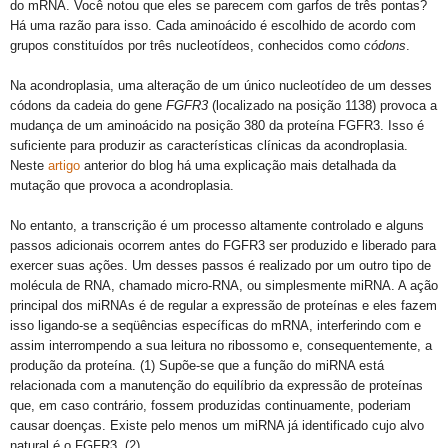
do mRNA.
Você notou que eles se parecem com garfos de três pontas?
Há uma razão para isso.
Cada aminoácido é escolhido de acordo com
grupos constituídos por três nucleotídeos, conhecidos como
códons
.
Na acondroplasia, uma alteração de um único nucleotídeo de um desses
códons da cadeia do gene
FGFR3
(localizado na posição 1138)
provoca a
mudança de um aminoácido na posição 380 da proteína FGFR3.
Isso é
suficiente para produzir as características clínicas da acondroplasia.
Neste
artigo
anterior do blog há uma explicação mais detalhada da
mutação que provoca a acondroplasia.
No entanto, a transcrição é um processo altamente controlado e alguns
passos adicionais ocorrem antes do FGFR3 ser produzido e liberado para
exercer suas ações.
Um desses passos é realizado por um outro tipo de
molécula de RNA, chamado micro-RNA, ou simplesmente miRNA.
A ação
principal dos miRNAs é de regular a expressão de proteínas e eles fazem
isso ligando-se a seqüências específicas do mRNA, interferindo com e
assim interrompendo a sua leitura no ribossomo e, consequentemente, a
produção da proteína. (1) Supõe-se que a função do miRNA está
relacionada com a manutenção do equilíbrio da expressão de proteínas
que, em caso contrário, fossem produzidas continuamente, poderiam
causar doenças. Existe pelo menos um miRNA já identificado cujo alvo
natural é o FGFR3. (2)