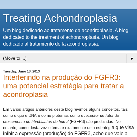
Treating Achondroplasia
Um blog dedicado ao tratamento da acondroplasia. A blog
dedicated to the treatment of achondroplasia. Un blog
dedicado al tratamiento de la acondroplasia.
▼
Tuesday, June 18, 2013
Interferindo na produção do FGFR3:
uma potencial estratégia para tratar a
acondroplasia
Em vários artigos anteriores deste blog revimos alguns conceitos, tais
como o que é DNA
e como proteínas como o
receptor de fator de
crescimento de fibroblastos do tipo 3
(FGFR3) são produzidas.
No
ia que visa
entanto, como desta vez o tema é exatamente uma estratég
inibir a expressão (produção) do FGFR3, acho que vale a