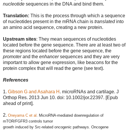
nucleotide
sequences in the DNA and bind them.
Translation:
This is the process through which a sequence
of nucleotides present in the mRNA chain is
translated
into
an amino acid sequence, creating a new protein.
Upstream sites
: They mean sequences of nucleotides
located before the gene sequence. There are at least two of
these regions located before the gene sequence, the
promoter
and the
enhancer
sequences and they are very
important to allow gene expression, like beacons for the
protein complex that will read the gene (see text).
References
1.
Gibson G and Asahara H
. microRNAs and cartilage. J
Orthop Res. 2013 Jun 10. doi: 10.1002/jor.22397. [Epub
ahead of print].
2.
Oneyama C et al
.
MicroRNA-mediated downregulation of
mTOR/FGFR3 controls tumor
growth induced by Src-related oncogenic pathways. Oncogene