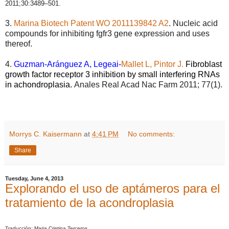
2011
;
30:3
4
89–501.
3.
Marina Biotech Patent WO 2011139842 A2
. Nucleic acid
compounds for inhibiting fgfr3 gene expression and uses
thereof.
4.
Guzman-Aránguez A, Legeai
‐
Mallet L, Pintor J.
Fibroblast
growth factor receptor 3 inhibition by small interfering RNAs
in achondroplasia.
Anales Real Acad Nac Farm 2011; 77(1).
Morrys C. Kaisermann
at
4:41 PM
No comments:
Share
Tuesday, June 4, 2013
Explorando el uso de aptámeros para el
tratamiento de la acondroplasia
Traducción: Maria Cristina Terceros