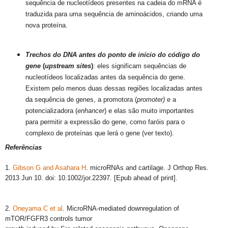
sequência de nucleotídeos presentes na cadeia do mRNA é
traduzida para uma sequência de aminoácidos, criando uma
nova proteína.
Trechos do DNA antes do ponto de início do código do
gene
(
upstream sites
)
: eles significam sequências de
nucleotídeos localizadas antes da sequência do gene.
Existem pelo menos duas dessas regiões localizadas antes
da sequência de genes, a promotora (
promoter)
e a
potencializadora (
enhancer
) e elas são muito importantes
para permitir a expressão do gene, como faróis para o
complexo de proteínas que lerá o gene (ver texto).
Referências
1.
Gibson G and Asahara H
. microRNAs and cartilage. J Orthop Res.
2013 Jun 10. doi: 10.1002/jor.22397. [Epub ahead of print].
2.
Oneyama C et al
. MicroRNA-mediated downregulation of
mTOR/FGFR3 controls tumor