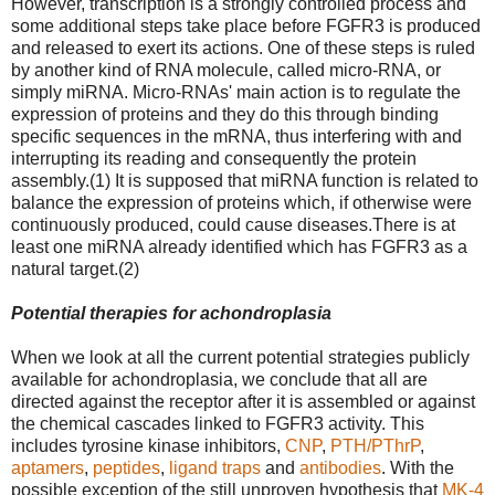
However, transcription is a strongly controlled process and
some additional steps take place before FGFR3 is produced
and released to exert its actions. One of these steps is ruled
by another kind of RNA molecule, called micro-RNA, or
simply miRNA. Micro-RNAs' main action is to regulate the
expression of proteins and they do this through binding
specific sequences in the mRNA, thus interfering with and
interrupting its reading and consequently the protein
assembly.(1) It is supposed that miRNA function is related to
balance the expression of proteins which, if otherwise were
continuously produced, could cause diseases.There is at
least one miRNA already identified which has FGFR3 as a
natural target.(2)
Potential therapies for achondroplasia
When we look at all the current potential strategies publicly
available for achondroplasia, we conclude that all are
directed against the receptor after it is assembled or against
the chemical cascades linked to FGFR3 activity. This
includes tyrosine kinase inhibitors,
CNP
,
PTH/PThrP
,
aptamers
,
peptides
,
ligand traps
and
antibodies
. With the
possible exception of the still unproven hypothesis that
MK-4