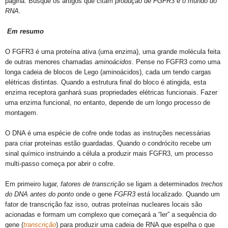
página.
Busque os artigos que citam
produção de FGFR3
e
o mundo do
RNA
.
Em resumo
O FGFR3 é uma proteína ativa (uma enzima), uma grande molécula feita
de outras menores chamadas
aminoácidos
.
Pense no FGFR3 como uma
longa cadeia de blocos de Lego (aminoácidos), cada um tendo cargas
elétricas distintas.
Quando a estrutura final do bloco é atingida, esta
enzima receptora ganhará suas propriedades elétricas funcionais.
Fazer
uma enzima funcional, no entanto, depende de um longo processo de
montagem.
O DNA é uma espécie de cofre onde todas as instruções necessárias
para criar proteínas estão guardadas.
Quando o condrócito recebe um
sinal químico instruindo a célula a produzir mais FGFR3, um processo
multi-passo começa por abrir o cofre.
Em primeiro lugar,
fatores de transcrição
se ligam a determinados
trechos
do DNA antes do ponto
onde o gene
FGFR3
está localizado.
Quando um
fator de transcrição faz isso, outras proteínas nucleares locais são
acionadas e formam um complexo que começará a “ler” a sequência do
gene (
transcrição
) para produzir uma cadeia de RNA que espelha o que