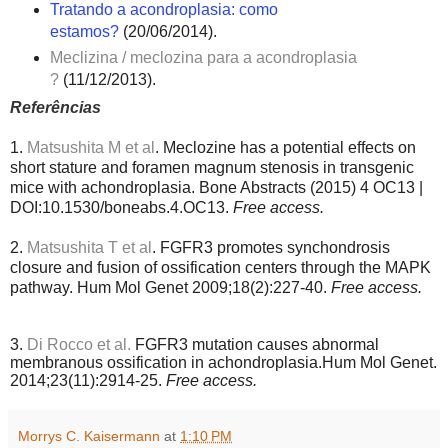
Tratando a acondroplasia: como
estamos?
(20/06/2014).
Meclizina / meclozina para a acondroplasia
?
(
11/12/2013).
Referências
1.
Matsushita M et al
. Meclozine has a potential effects on
short stature and foramen magnum stenosis in transgenic
mice with achondroplasia. Bone Abstracts (2015) 4 OC13 |
DOI:10.1530/boneabs.4.OC13.
Free access.
2.
Matsushita T et al
. FGFR3 promotes synchondrosis
closure and fusion of ossification centers through the MAPK
pathway. Hum Mol Genet 2009;18(2):227-40.
Free access.
3.
Di Rocco et al.
FGFR3 mutation causes abnormal
membranous ossification in achondroplasia.Hum Mol Genet.
2014;23(11):2914-25.
Free access.
Morrys C. Kaisermann
at
1:10 PM