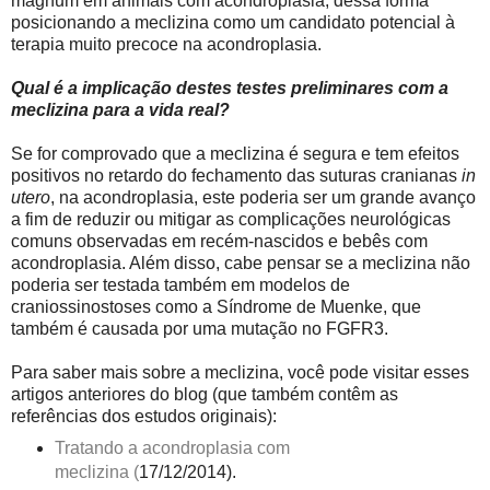
magnum em animais com acondroplasia, dessa forma
posicionando a meclizina como um candidato potencial à
terapia muito precoce na acondroplasia.
Qual é a implicação destes testes preliminares com a
meclizina para a vida real?
Se for comprovado que a meclizina é segura e tem efeitos
positivos no retardo do fechamento das suturas cranianas
in
utero
, na acondroplasia, este poderia ser um grande avanço
a fim de reduzir ou mitigar as complicações neurológicas
comuns observadas em recém-nascidos e bebês com
acondroplasia. Além disso, cabe pensar se a meclizina não
poderia ser testada também em modelos de
craniossinostoses como a Síndrome de Muenke, que
também é causada por uma mutação no FGFR3.
Para saber mais sobre a meclizina, você pode visitar esses
artigos anteriores do blog (que também contêm as
referências dos estudos originais):
Tratando a acondroplasia com
meclizina
(
17/12/2014).