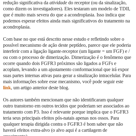
redução significativa da
atividade
do receptor (ou da sinalização,
como dizem os investigadores). Eles testaram um modelo de TDII,
que é muito mais severa do que a acondroplasia. Isso indica que
podemos esperar efeitos ainda mais significativos do tratamento na
acondroplasia.
Com base no que está descrito nesse estudo e refletindo sobre o
possível mecanismo de ação deste peptídeo, parece que ele poderia
interferir com a ligação ligante-receptor (um ligante = um FGF) e /
ou com o processo de dimerização. Dimerização é o fenômeno que
ocorre quando dois FGFR3 próximos são ligados a FGFs e
acoplam, levando a um ajustamento conformacional que irá expor
suas partes internas ativas para gerar a sinalização intracelular. Para
mais informações sobre esse mecanismo, você pode seguir este
link
, um artigo anterior deste blog.
Os autores também mencionam que não identificaram qualquer
outro transtorno em outros tecidos que poderiam ser associados ao
tratamento com P3. Isso é relevante porque implica que o FGFR3
teria seus principais efeitos pós-natais apenas nos ossos. Para
qualquer terapia dirigida contra o FGFR3 é bom saber que não
haverá efeitos extra-alvo (o alvo aqui é a cartilagem de