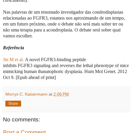
crescimento).
Nas palavras de um renomado investigador das condrodisplasias
relacionadas ao FGFR3, estamos nos aproximando de um tempo,
em um futuro próximo, onde o debate não será mais sobre ter ou
não uma terapia para a acondroplasia. O debate será sobre qual
vamos escolher.
Referência
Jin M et al.
A novel FGFR3-binding peptide
inhibits FGFR3 signaling and reverses the lethal phenotype of mice
mimicking human thanatophoric dysplasia. Hum Mol Genet. 2012
Oct 9. [Epub ahead of print]
Morrys C. Kaisermann
at
2:06 PM
Share
No comments:
Post a Comment