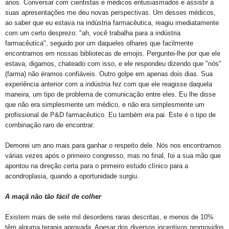
anos. Conversar com cientistas e médicos entusiasmados e assistir a
suas apresentações me deu novas perspectivas. Um desses médicos,
ao saber que eu estava na indústria farmacêutica, reagiu imediatamente
com um certo desprezo: "ah, você trabalha para a indústria
farmacêutica", seguido por um daqueles olhares que facilmente
encontramos em nossas bibliotecas de emojis. Perguntei-lhe por que ele
estava, digamos, chateado com isso, e ele respondeu dizendo que "nós"
(farma) não éramos confiáveis. Outro golpe em apenas dois dias. Sua
experiência anterior com a indústria fez com que ele reagisse daquela
maneira, um tipo de problema de comunicação entre eles. Eu lhe disse
que não era simplesmente um médico, e não era simplesmente um
profissional de P&D farmacêutico. Eu também era pai. Este é o tipo de
combinação raro de encontrar.
Demorei um ano mais para ganhar o respeito dele. Nós nos encontramos
várias vezes após o primeiro congresso, mas no final, foi a sua mão que
apontou na direção certa para o primeiro estudo clínico para a
acondroplasia, quando a oportunidade surgiu.
A maçã não tão fácil de colher
Existem mais de sete mil desordens raras descritas, e menos de 10%
têm alguma terapia aprovada. Apesar dos diversos incentivos promovidos