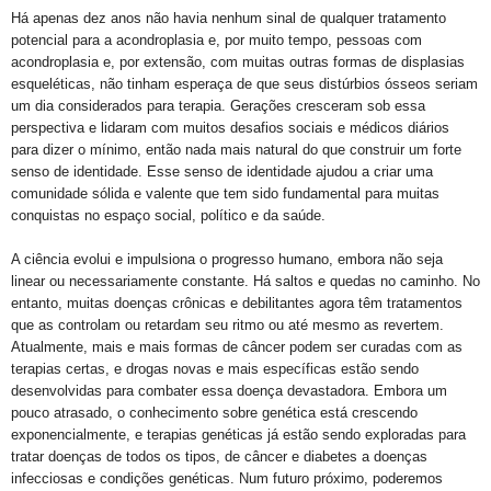
Há apenas dez anos não havia nenhum sinal de qualquer tratamento
potencial para a acondroplasia e, por muito tempo, pessoas com
acondroplasia e, por extensão, com muitas outras formas de displasias
esqueléticas, não tinham esperaça de que seus distúrbios ósseos seriam
um dia
considerados para terapia. Gerações cresceram sob essa
perspectiva e lidaram com muitos desafios sociais e médicos diários
para dizer o mínimo, então nada mais natural do que construir um forte
senso de identidade. Esse senso de identidade ajudou a criar uma
comunidade sólida e valente que tem sido fundamental para muitas
conquistas no espaço social, político e da saúde.
A ciência evolui e impulsiona o progresso humano, embora não seja
linear ou necessariamente constante. Há saltos e quedas no caminho. No
entanto, muitas doenças crônicas e debilitantes agora têm tratamentos
que as controlam ou retardam seu ritmo ou até mesmo as revertem.
Atualmente, mais e mais formas de câncer podem ser curadas com as
terapias certas, e drogas novas e mais específicas estão sendo
desenvolvidas para combater essa doença devastadora. Embora um
pouco atrasado, o conhecimento sobre genética está crescendo
exponencialmente, e terapias genéticas já estão sendo exploradas para
tratar doenças de todos os tipos, de câncer e diabetes a doenças
infecciosas e condições genéticas. Num futuro próximo, poderemos