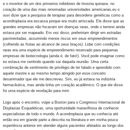
e o inventor de um dos primeiros inibidores de tirosina quinase, no
coração de uma das mais renomadas universidades americanas,eu o
ouvi dizer que a pesquisa de terapias para
desordens
genéticas como a
acondroplasia era escassa porque era muito arriscada. Ele disse que as
grandes empresas não focavam em doenças raras, onde o terreno ainda
estava por ser mapeado. Em vez disso, prefeririam dirigir em estradas
pavimentadas, assumindo menos riscos em seus empreendimentos
(colhendo as frutas ao alcance de seus braços). Lidar com condições
raras era uma espécie de empreendimento reservado para pequenas
empresas de biotecnologia (ainda é, de fato!). Você pode imaginar como
eu estava me sentindo quando saí daquela reunião. Uma certa
combinação de sentimento de privilégio de ter falado e aprendido com
aquele mestre e ao mesmo tempo atingido por esse conceito
desanimador que ele me descreveu. Sim, eu já estava na indústria
farmacêutica, mas ainda tinha um coração acadêmico. O que ele disse
foi uma espécie de revelação para mim.
Logo após o encontro, viajei a Boston para o Congresso Internacional de
Displasias Esqueléticas, uma oportunidade maravilhosa de conhecer
especialistas de todo o mundo. A acondroplasia que eu conhecia até
então era em grande parte a descrita na literatura e em minha pouca
experiência anterior em atender alguns pacientes afetados ao longo dos