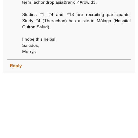
term=achondroplasia&rank=4#rowId3.
Studies #1, #4 and #13 are recruiting participants.
Study #4 (Therachon) has a site in Málaga (Hospital
Quiron Salud).
I hope this helps!
Saludos,
Morrys
Reply