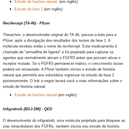
Estudo de história natural
(em inglês)
Estudo de fase 2
(em inglês)
Recifercept (TA-46) - Pfizer
Therachon, o desenvolvedor original do TA-46, passou a bola para a
Pfizer, após a divulgação dos resultados dos testes da fase 1. A
molécula recebeu então o nome de
recifercept
. Este medicamento é
chamado de "armadilha de ligante" e foi projetado para capturar os
agentes que normalmente ativam o FGFR3 antes que possam ativar o
receptor mutado. Se o FGFR3 permanecer inativo, o crescimento ósseo
poderá ser restaurado. A Pfizer também iniciou o estudo de história
natural que permitirá aos voluntários ingressar no estudo da fase 2
posteriormente. O link a seguir levará você a mais informações sobre o
estudo de história natural:
Estudo de história natural
(em inglês)
Infigratinib (BGJ-398) - QED
O desenvolvedor do infigratinib, uma molécula projetada para bloquear as
vias intracelulares dos FGFRs, também iniciou seu estudo de história