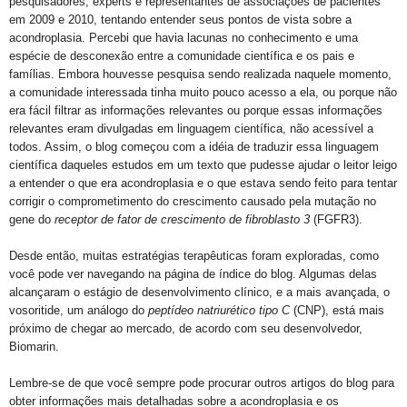
pesquisadores, experts e representantes de associações de pacientes
em 2009 e 2010, tentando entender seus pontos de vista sobre a
acondroplasia. Percebi que havia lacunas no conhecimento e uma
espécie de desconexão entre a comunidade científica e os pais e
famílias. Embora houvesse pesquisa sendo realizada naquele momento,
a comunidade interessada tinha muito pouco acesso a ela, ou porque não
era fácil filtrar as informações relevantes ou porque essas informações
relevantes eram divulgadas em linguagem científica, não acessível a
todos. Assim, o blog começou com a idéia de traduzir essa linguagem
científica daqueles estudos em um texto que pudesse ajudar o leitor leigo
a entender o que era acondroplasia e o que estava sendo feito para tentar
corrigir o comprometimento do crescimento causado pela mutação no
gene do
receptor
de fator de crescimento
de fibroblasto 3
(FGFR3).
Desde então, muitas estratégias terapêuticas foram exploradas, como
você pode ver navegando na página de índice do blog. Algumas delas
alcançaram o estágio de desenvolvimento clínico, e a mais avançada, o
vosoritide, um análogo do
peptídeo natriurético tipo C
(CNP), está mais
próximo de chegar ao mercado, de acordo com seu desenvolvedor,
Biomarin.
Lembre-se de que você sempre pode procurar outros artigos do blog para
obter informações mais detalhadas sobre a acondroplasia e os