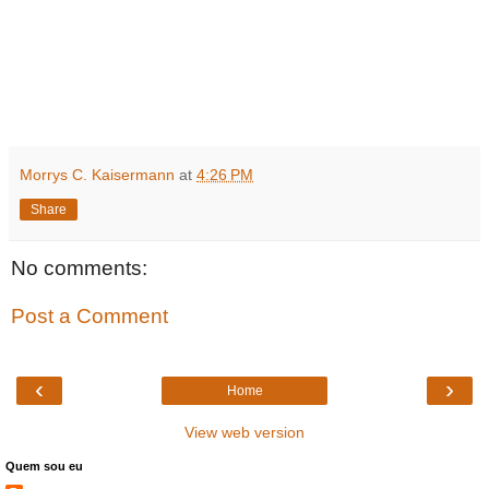
Morrys C. Kaisermann
at
4:26 PM
Share
No comments:
Post a Comment
‹
›
Home
View web version
Quem sou eu