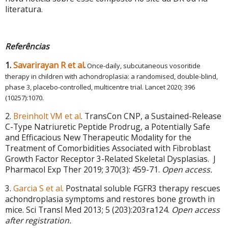
literatura.
Referências
1.
Savarirayan R et al
.
Once-daily, subcutaneous vosoritide
therapy in children with achondroplasia: a randomised, double-blind,
phase 3, placebo-controlled, multicentre trial.
Lancet 2020; 396
(10257):1070.
2.
Breinholt VM et al
. TransCon CNP, a Sustained-Release
C-Type Natriuretic Peptide Prodrug, a Potentially Safe
and Efficacious New Therapeutic Modality for the
Treatment of Comorbidities Associated with Fibroblast
Growth Factor Receptor 3-Related Skeletal Dysplasias. J
Pharmacol Exp Ther 2019; 370(3): 459-71.
Open access.
3.
Garcia S et al
. Postnatal soluble FGFR3 therapy rescues
achondroplasia symptoms and restores bone growth in
mice. Sci Transl Med 2013; 5 (203):203ra124.
Open access
after registration.