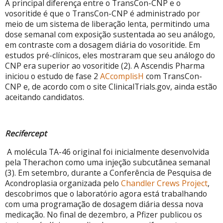
A principal diferença entre o TransCon-CNP e o
vosoritide é que o TransCon-CNP é administrado por
meio de um sistema de liberação lenta, permitindo uma
dose semanal com exposição sustentada ao seu análogo,
em contraste com a dosagem diária do vosoritide. Em
estudos pré-clínicos, eles mostraram que seu análogo do
CNP era superior ao vosoritide (2). A Ascendis Pharma
iniciou o estudo de fase 2
ACcomplisH
com TransCon-
CNP e, de acordo com o site ClinicalTrials.gov, ainda estão
aceitando candidatos.
Recifercept
A molécula TA-46 original foi inicialmente desenvolvida
pela Therachon como uma injeção subcutânea semanal
(3). Em setembro, durante a Conferência de Pesquisa de
Acondroplasia organizada pelo
Chandler Crews Project
,
descobrimos que o laboratório agora está trabalhando
com uma programação de dosagem diária dessa nova
medicação.
No final de dezembro, a
Pfizer publicou os