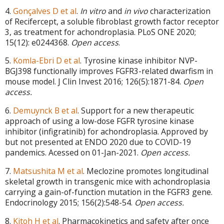
4.
Gonçalves D et al
.
In vitro
and
in vivo
characterization
of Recifercept, a soluble fibroblast growth factor receptor
3, as treatment for achondroplasia. PLoS ONE 2020;
15(12): e0244368.
Open access
.
5.
Komla-Ebri D et al
. Tyrosine kinase inhibitor NVP-
BGJ398 functionally improves FGFR3-related dwarfism in
mouse model. J Clin Invest 2016; 126(5):1871-84.
Open
access.
6.
Demuynck B et al
. Support for a new therapeutic
approach of using a low-dose FGFR tyrosine kinase
inhibitor (infigratinib) for achondroplasia. Approved by
but not presented at ENDO 2020 due to COVID-19
pandemics. Acessed on 01-Jan-2021.
Open access.
7.
Matsushita M et al
.
Meclozine promotes longitudinal
skeletal growth in transgenic mice with achondroplasia
carrying a gain-of-function mutation in the FGFR3 gene.
Endocrinology 2015; 156(2):548-54.
Open access.
8.
Kitoh H
et al
.
Pharmacokinetics and safety after once