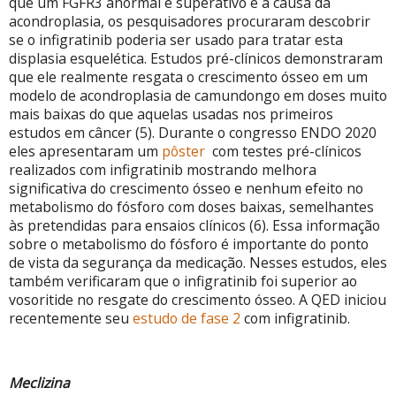
que um FGFR3 anormal e superativo é a causa da
acondroplasia, os pesquisadores procuraram descobrir
se o infigratinib poderia ser usado para tratar esta
displasia esquelética. Estudos pré-clínicos demonstraram
que ele realmente resgata o crescimento ósseo em um
modelo de acondroplasia de camundongo em doses muito
mais baixas do que aquelas usadas nos primeiros
estudos em câncer (5). Durante o congresso ENDO 2020
eles apresentaram um
pôster
com testes pré-clínicos
realizados com infigratinib mostrando melhora
significativa do crescimento ósseo e nenhum efeito no
metabolismo do fósforo com doses baixas, semelhantes
às pretendidas para ensaios clínicos (6). Essa informação
sobre o metabolismo do fósforo é importante do ponto
de vista da segurança da medicação. Nesses estudos, eles
também verificaram que o infigratinib foi superior ao
vosoritide no resgate do crescimento ósseo. A QED iniciou
recentemente seu
estudo de fase 2
com infigratinib.
Meclizina