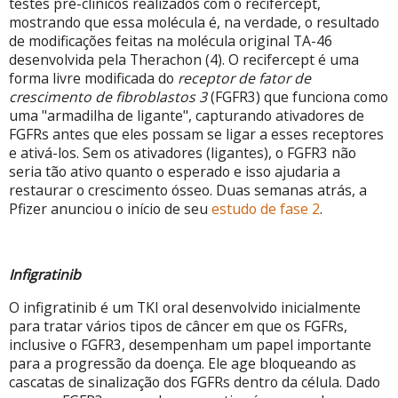
testes pré-clínicos realizados com o recifercept,
mostrando que essa molécula é, na verdade, o resultado
de modificações feitas na molécula original TA-46
desenvolvida pela Therachon (4). O recifercept é uma
forma livre modificada do
receptor de fator de
crescimento de fibroblastos 3
(FGFR3) que funciona como
uma "armadilha de ligante", capturando ativadores de
FGFRs antes que eles possam se ligar a esses receptores
e ativá-los. Sem os ativadores (ligantes), o FGFR3 não
seria tão ativo quanto o esperado e isso ajudaria a
restaurar o crescimento ósseo. Duas semanas atrás, a
Pfizer anunciou o início de seu
estudo de fase 2
.
Infigratinib
O infigratinib é um TKI oral desenvolvido inicialmente
para tratar vários tipos de câncer em que os FGFRs,
inclusive o FGFR3, desempenham um papel importante
para a progressão da doença. Ele age bloqueando as
cascatas de sinalização dos FGFRs dentro da célula. Dado