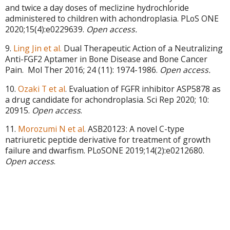
and twice a day doses of meclizine hydrochloride
administered to children with achondroplasia. PLoS ONE
2020
;15(4):e0229639.
Open access.
9.
Ling Jin et al.
Dual Therapeutic Action of a Neutralizing
Anti-FGF2 Aptamer in Bone Disease and Bone Cancer
Pain. Mol Ther 2016; 24 (11): 1974-1986.
Open access.
10.
Ozaki T et al
. Evaluation of FGFR inhibitor ASP5878 as
a drug candidate for achondroplasia.
Sci Rep 2020; 10:
20915.
Open access
.
11.
Morozumi N et al
. ASB20123: A novel C-type
natriuretic peptide derivative for treatment of growth
failure and dwarfism. PLoSONE 2019;14(2):e0212680.
Open access
.